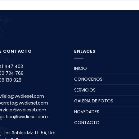
E CONTACTO
ENLACES
41 447 403
INICIO
60 734 768
CONOCENOS
98 130 928
SERVICIOS
vilela@wvdiesel.com
GALERIA DE FOTOS
barreto@wvdiesel.com
ervicio@wvdiesel.com
NOVEDADES
ogistica@wvdiesel.com
CONTACTO
j. Los Robles Mz. Lt. 5A, Urb.