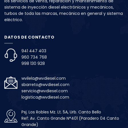
los servicios de venta, reparación y mantenimiento de
sistema de inyección diesel electrónicos y mecánicos,
turbos de toda las marcas, mecánica en general y sistema
eléctrico.
DATOS DE CONTACTO
941 447 403
960 734 768
998 130 928
wvilela@wvdiesel.com
sbarreto@wvdiesel.com
servicio@wvdiesel.com
logistica@wvdiesel.com
Psj. Los Robles Mz. Lt. 5A, Urb. Canto Bello
Ref: Av. Canto Grande N°401 (Paradero 04 Canto
Grande)